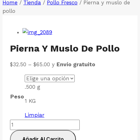
Home
/
Tienda
/
Pollo Fresco
/
Pierna y muslo de
pollo
Pierna Y Muslo De Pollo
Price
$
32.50
–
$
65.00
y
Envío gratuito
range:
$32.50
.500 g
through
Peso
$65.00
1 KG
Limpiar
Pierna
y
Añadir Al Carrito