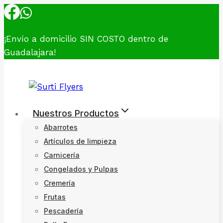
Skip
to
content
¡Envío a domicilio SIN COSTO dentro de
Guadalajara!
Nuestros Productos
Abarrotes
Artículos de limpieza
Carnicería
Congelados y Pulpas
Cremería
Frutas
Pescadería