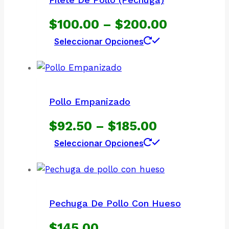
Price
$
100.00
–
$
200.00
Este
Seleccionar Opciones
range:
producto
$100.00
tiene
múltiples
through
variantes.
Pollo Empanizado
$200.00
Las
Price
$
92.50
–
$
185.00
opciones
se
Este
Seleccionar Opciones
range:
pueden
producto
$92.50
elegir
tiene
en
múltiples
through
la
variantes.
Pechuga De Pollo Con Hueso
$185.00
página
Las
de
$
145.00
opciones