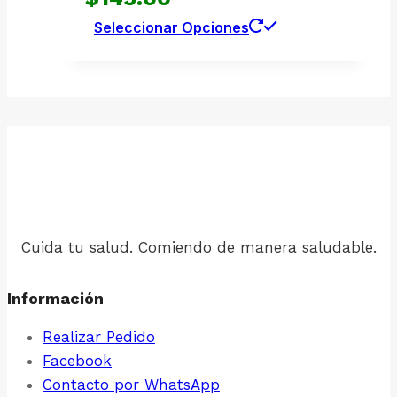
producto
se
Este
Seleccionar Opciones
pueden
producto
elegir
tiene
en
múltiples
la
variantes.
página
Las
de
opciones
producto
se
pueden
elegir
Cuida tu salud. Comiendo de manera saludable.
en
la
Información
página
Realizar Pedido
de
Facebook
producto
Contacto por WhatsApp