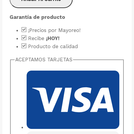
muslo
de
pollo
Garantía de producto
cantidad
¡Precios por Mayoreo!
Recibe
¡HOY!
Producto de calidad
ACEPTAMOS TARJETAS