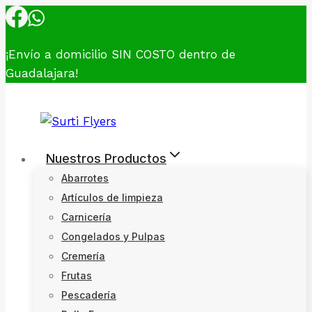
Skip
to
content
¡Envío a domicilio SIN COSTO dentro de
Guadalajara!
Nuestros Productos
Abarrotes
Artículos de limpieza
Carnicería
Congelados y Pulpas
Cremería
Frutas
Pescadería