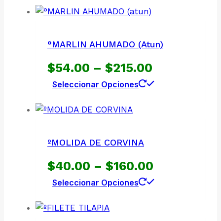
°MARLIN AHUMADO (atun)
Price
$
54.00
–
$
215.00
Este
Seleccionar Opciones
range:
producto
$54.00
tiene
múltiples
through
variantes.
ºMOLIDA DE CORVINA
$215.00
Las
Price
$
40.00
–
$
160.00
opciones
se
Este
Seleccionar Opciones
range:
pueden
producto
$40.00
elegir
tiene
en